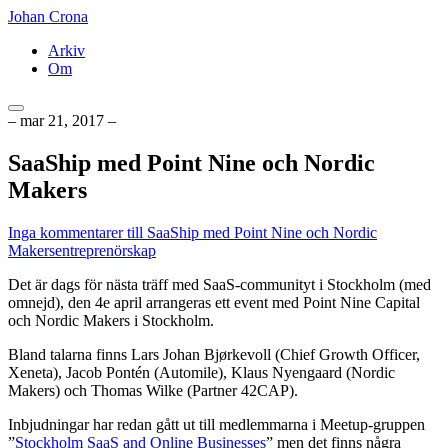
Johan Crona
Arkiv
Om
– mar 21, 2017 –
SaaShip med Point Nine och Nordic
Makers
Inga kommentarer
till SaaShip med Point Nine och Nordic
Makers
entreprenörskap
Det är dags för nästa träff med SaaS-communityt i Stockholm (med
omnejd), den 4e april arrangeras ett event med Point Nine Capital
och Nordic Makers i Stockholm.
Bland talarna finns Lars Johan Bjørkevoll (Chief Growth Officer,
Xeneta), Jacob Pontén (Automile), Klaus Nyengaard (Nordic
Makers) och Thomas Wilke (Partner 42CAP).
Inbjudningar har redan gått ut till medlemmarna i Meetup-gruppen
”
Stockholm SaaS and Online Businesses
” men det finns några