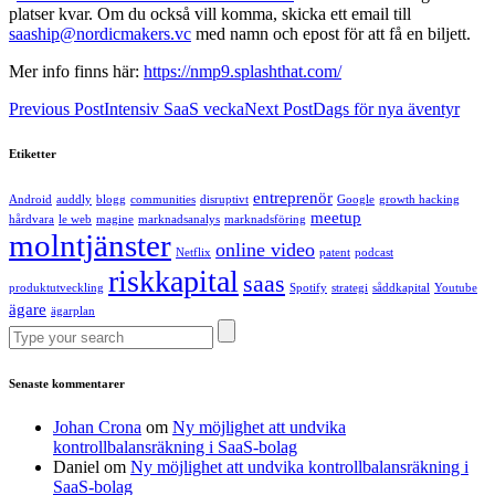
platser kvar. Om du också vill komma, skicka ett email till
saaship@nordicmakers.vc
med namn och epost för att få en biljett.
Mer info finns här:
https://nmp9.splashthat.com/
Previous Post
Intensiv SaaS vecka
Next Post
Dags för nya äventyr
Etiketter
entreprenör
Android
auddly
blogg
communities
disruptivt
Google
growth hacking
meetup
hårdvara
le web
magine
marknadsanalys
marknadsföring
molntjänster
online video
Netflix
patent
podcast
riskkapital
saas
produktutveckling
Spotify
strategi
såddkapital
Youtube
ägare
ägarplan
Senaste kommentarer
Johan Crona
om
Ny möjlighet att undvika
kontrollbalansräkning i SaaS-bolag
Daniel
om
Ny möjlighet att undvika kontrollbalansräkning i
SaaS-bolag