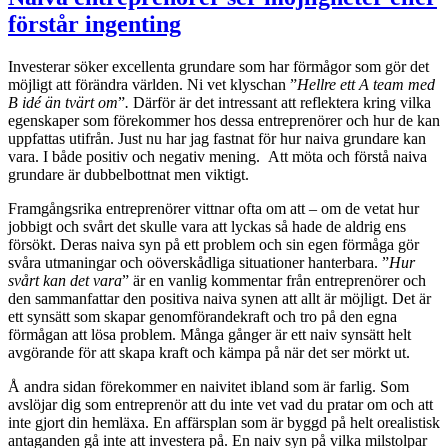
förstår ingenting
Investerar söker excellenta grundare som har förmågor som gör det
möjligt att förändra världen. Ni vet klyschan ”
Hellre ett A team med
B idé än tvärt om
”
.
Därför är det intressant att reflektera kring vilka
egenskaper som förekommer hos dessa entreprenörer och hur de kan
uppfattas utifrån. Just nu har jag fastnat för hur naiva grundare kan
vara. I både positiv och negativ mening. Att möta och förstå naiva
grundare är dubbelbottnat men viktigt.
Framgångsrika entreprenörer vittnar ofta om att – om de vetat hur
jobbigt och svårt det skulle vara att lyckas så hade de aldrig ens
försökt. Deras naiva syn på ett problem och sin egen förmåga gör
svåra utmaningar och oöverskådliga situationer hanterbara. ”
Hur
svårt kan det vara
” är en vanlig kommentar från entreprenörer och
den sammanfattar den positiva naiva synen att allt är möjligt. Det är
ett synsätt som skapar genomförandekraft och tro på den egna
förmågan att lösa problem. Många gånger är ett naiv synsätt helt
avgörande för att skapa kraft och kämpa på när det ser mörkt ut.
Å andra sidan förekommer en naivitet ibland som är farlig. Som
avslöjar dig som entreprenör att du inte vet vad du pratar om och att
inte gjort din hemläxa. En affärsplan som är byggd på helt orealistisk
antaganden gå inte att investera på. En naiv syn på vilka milstolpar