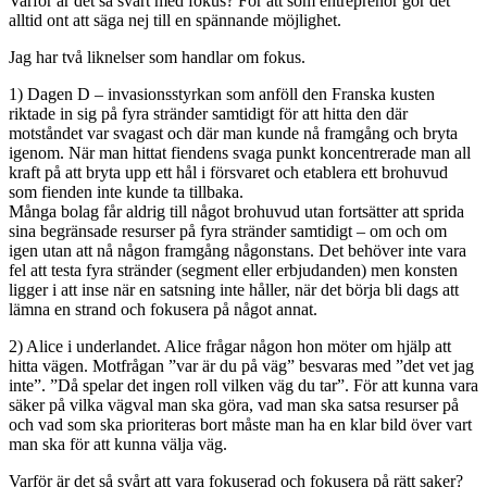
Varför är det så svårt med fokus? För att som entreprenör gör det
alltid ont att säga nej till en spännande möjlighet.
Jag har två liknelser som handlar om fokus.
1) Dagen D – invasionsstyrkan som anföll den Franska kusten
riktade in sig på fyra stränder samtidigt för att hitta den där
motståndet var svagast och där man kunde nå framgång och bryta
igenom. När man hittat fiendens svaga punkt koncentrerade man all
kraft på att bryta upp ett hål i försvaret och etablera ett brohuvud
som fienden inte kunde ta tillbaka.
Många bolag får aldrig till något brohuvud utan fortsätter att sprida
sina begränsade resurser på fyra stränder samtidigt – om och om
igen utan att nå någon framgång någonstans. Det behöver inte vara
fel att testa fyra stränder (segment eller erbjudanden) men konsten
ligger i att inse när en satsning inte håller, när det börja bli dags att
lämna en strand och fokusera på något annat.
2) Alice i underlandet. Alice frågar någon hon möter om hjälp att
hitta vägen. Motfrågan ”var är du på väg” besvaras med ”det vet jag
inte”. ”Då spelar det ingen roll vilken väg du tar”. För att kunna vara
säker på vilka vägval man ska göra, vad man ska satsa resurser på
och vad som ska prioriteras bort måste man ha en klar bild över vart
man ska för att kunna välja väg.
Varför är det så svårt att vara fokuserad och fokusera på rätt saker?