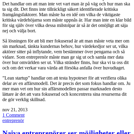
Det handlar om att man inte vet vart man är på väg och hur man ska
ta sig dit. Det finns inte tillräckligt säkert identifierade kritiska
framgångsfaktorer. Man måste ha en idé om vilka de viktigaste
kritiska värdehöjarna som måste uppnås är. Har man inte en klar bild
för sig själv över vilka dessa milstolpar är så är det omöjligt att säja
nej och välja bort.
Så lösningen för att bli mer fokuserad är att man måste veta mer om
sin marknad, tänkta kundernas behov, hur värdekedjor ser ut, vilka
aktörer sitter på inflytande, vem bestämmer över pengarna och så
vidare. Som entreprenör måste man ge sig ut och samla mer data
över hur omvärlden ser ut. Vilka stränder finns, hur ska vi ta oss dit
och om det verkar vara värda att försöka anfalla över huvudtaget.
”Lean startup” handlar om att testa hypoteser för att verifiera olika
delar av en affärsmodell. Det är precis det som fokus handlar om. Ju
mer man vet om hur sin affärsmodellen passar marknaden desto
lättare är det att vara fokuserad och koncentrera sina resurserna dit
de gör verklig skillnad.
nov 21, 2013
1 Comment
entreprenör
Naiva entreprenörer ser möjligheter eller