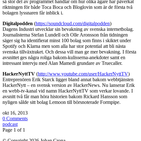
så stor del av programmet handlar om hur olika ägare har påverkat
riktningen för både Toca Boca och Bloglovin som är de första två
bolagen lyssnaren får inblick i.
Digitalpodden
(
https://soundcloud.com/digitalpodden
)
Dagens Industri utvecklar sin bevakning av svenska internetbolag.
Journalisterna Stefan Lundell och Olle Aronsson från tidningen
säger sig ha identifierat minst 100 bolag som finns i skiktet under
Spotify och Klarna men som alla har stor potential att bli nästa
svenska tillväxtraket. Och dessa vill man ge mer bevakning. I första
avsnittet ges några roliga bakom-kulisserna-anekdoter samt en
intressant intervju med Alan Mamedi grundare av Truecaller.
HackerNyttTV
(
http://www.youtube.com/user/HackerNyttTV
)
Entreprenören Erik Starck ligger bland annat bakom webbtjänsten
HackerNytt – en svensk version av HackerNews. Nu lanserar Erik
en webb-tv-kanal vid namn HackerNyttTV som verkar lovande. I
avsnitt två får man höra historien bakom Rickard Hansson som
nyligen sålde sitt bolag Lemoon till börsnoterade Formpipe.
okt 16, 2013
0 Comments
podcast
Page 1 of 1
© Copyright 2026 Johan Crona