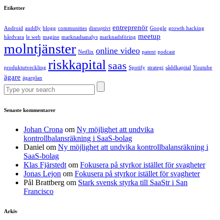
Etiketter
entreprenör
Android
auddly
blogg
communities
disruptivt
Google
growth hacking
meetup
hårdvara
le web
magine
marknadsanalys
marknadsföring
molntjänster
online video
Netflix
patent
podcast
riskkapital
saas
produktutveckling
Spotify
strategi
såddkapital
Youtube
ägare
ägarplan
Senaste kommentarer
Johan Crona
om
Ny möjlighet att undvika
kontrollbalansräkning i SaaS-bolag
Daniel
om
Ny möjlighet att undvika kontrollbalansräkning i
SaaS-bolag
Klas Fjärstedt
om
Fokusera på styrkor istället för svagheter
Jonas Lejon
om
Fokusera på styrkor istället för svagheter
Pål Brattberg
om
Stark svensk styrka till SaaStr i San
Francisco
Arkiv