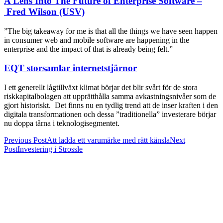
A Lens Into The Future of Enterprise Software –
Fred Wilson (USV)
”The big takeaway for me is that all the things we have seen happen
in consumer web and mobile software are happening in the
enterprise and the impact of that is already being felt.”
EQT storsamlar internetstjärnor
I ett generellt lågtillväxt klimat börjar det blir svårt för de stora
riskkapitalbolagen att upprätthålla samma avkastningsnivåer som de
gjort historiskt. Det finns nu en tydlig trend att de inser kraften i den
digitala transformationen och dessa ”traditionella” investerare börjar
nu doppa tårna i teknologisegmentet.
Previous Post
Att ladda ett varumärke med rätt känsla
Next
Post
Investering i Strossle