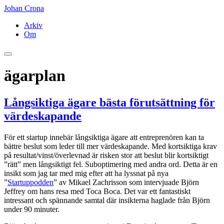
Johan Crona
Arkiv
Om
ägarplan
Långsiktiga ägare bästa förutsättning för
värdeskapande
För ett startup innebär långsiktiga ägare att entreprenören kan ta
bättre beslut som leder till mer värdeskapande. Med kortsiktiga krav
på resultat/vinst/överlevnad är risken stor att beslut blir kortsiktigt
”rätt” men långsiktigt fel. Suboptimering med andra ord. Detta är en
insikt som jag tar med mig efter att ha lyssnat på nya
”
Startuppodden
” av Mikael Zachrisson som intervjuade Björn
Jeffrey om hans resa med Toca Boca. Det var ett fantastiskt
intressant och spännande samtal där insikterna haglade från Björn
under 90 minuter.