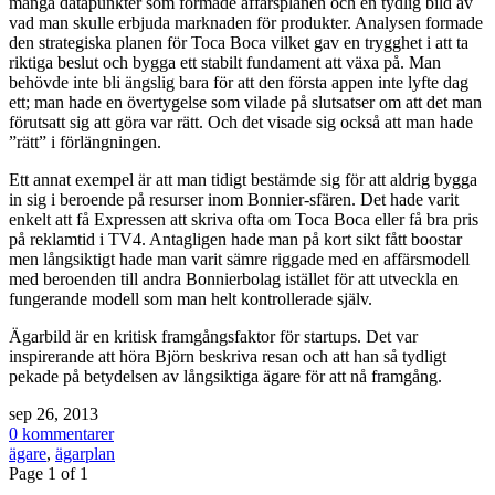
många datapunkter som formade affärsplanen och en tydlig bild av
vad man skulle erbjuda marknaden för produkter. Analysen formade
den strategiska planen för Toca Boca vilket gav en trygghet i att ta
riktiga beslut och bygga ett stabilt fundament att växa på. Man
behövde inte bli ängslig bara för att den första appen inte lyfte dag
ett; man hade en övertygelse som vilade på slutsatser om att det man
förutsatt sig att göra var rätt. Och det visade sig också att man hade
”rätt” i förlängningen.
Ett annat exempel är att man tidigt bestämde sig för att aldrig bygga
in sig i beroende på resurser inom Bonnier-sfären. Det hade varit
enkelt att få Expressen att skriva ofta om Toca Boca eller få bra pris
på reklamtid i TV4. Antagligen hade man på kort sikt fått boostar
men långsiktigt hade man varit sämre riggade med en affärsmodell
med beroenden till andra Bonnierbolag istället för att utveckla en
fungerande modell som man helt kontrollerade själv.
Ägarbild är en kritisk framgångsfaktor för startups. Det var
inspirerande att höra Björn beskriva resan och att han så tydligt
pekade på betydelsen av långsiktiga ägare för att nå framgång.
sep 26, 2013
0 kommentarer
ägare
,
ägarplan
Page 1 of 1