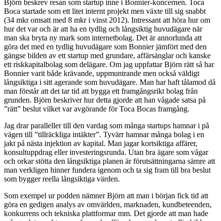
Björn beskrev resan som startup inne i Bonnier-koncernen. Toca
Boca startade som ett litet internt projekt men växte till sig snabbt
(34 mkr omsatt med 8 mkr i vinst 2012). Intressant att höra hur om
hur det var och är att ha en tydlig och långsiktig huvudägare när
man ska bryta ny mark som internetbolag. Det är annorlunda att
göra det med en tydlig huvudägare som Bonnier jämfört med den
gängse bilden av ett startup med grundare, affärsänglar och kanske
ett riskkapitalbolag som delägare. Om jag uppfattar Björn rätt så har
Bonnier varit både krävande, uppmuntrande men också väldigt
långsiktiga i sitt agerande som huvudägare. Man har haft tålamod då
man förstår att det tar tid att bygga ett framgångsrikt bolag från
grunden. Björn beskriver hur detta gjorde att han vågade satsa på
”rätt” beslut vilket var avgörande för Toca Bocas framgång.
Jag drar paralleller till den vardag som många startups hamnar i på
vägen till ”tillräckliga intäkter”. Tyvärr hamnar många bolag i en
jakt på nästa injektion av kapital. Man jagar kortsiktiga affärer,
konsultuppdrag eller investeringsrunda. Utan bra ägare som vågar
och orkar stötta den långsiktiga planen är förutsättningarna sämre att
man verkligen hinner fundera igenom och ta sig fram till bra beslut
som bygger reella långsiktiga värden.
Som exempel ur podden nämner Björn att man i början fick tid att
göra en gedigen analys av omvärlden, marknaden, kundbeteenden,
konkurrens och tekniska plattformar mm. Det gjorde att man hade