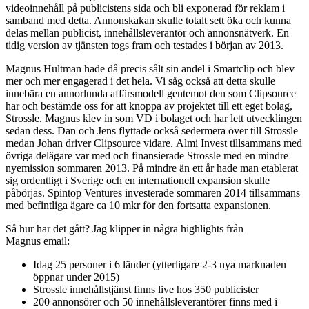
videoinnehåll på publicistens sida och bli exponerad för reklam i
samband med detta. Annonskakan skulle totalt sett öka och kunna
delas mellan publicist, innehållsleverantör och annonsnätverk. En
tidig version av tjänsten togs fram och testades i början av 2013.
Magnus Hultman hade då precis sålt sin andel i Smartclip och blev
mer och mer engagerad i det hela. Vi såg också att detta skulle
innebära en annorlunda affärsmodell gentemot den som Clipsource
har och bestämde oss för att knoppa av projektet till ett eget bolag,
Strossle. Magnus klev in som VD i bolaget och har lett utvecklingen
sedan dess. Dan och Jens flyttade också sedermera över till Strossle
medan Johan driver Clipsource vidare. Almi Invest tillsammans med
övriga delägare var med och finansierade Strossle med en mindre
nyemission sommaren 2013. På mindre än ett år hade man etablerat
sig ordentligt i Sverige och en internationell expansion skulle
påbörjas. Spintop Ventures investerade sommaren 2014 tillsammans
med befintliga ägare ca 10 mkr för den fortsatta expansionen.
Så hur har det gått? Jag klipper in några highlights från
Magnus email:
Idag 25 personer i 6 länder (ytterligare 2-3 nya marknaden
öppnar under 2015)
Strossle innehållstjänst finns live hos 350 publicister
200 annonsörer och 50 innehållsleverantörer finns med i