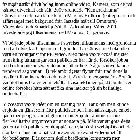
framgångsrikt drivit bolag inom online video, Kamera, som de två
gånger utvecklat och sålt. 2009 grundade ”Kamerakillarna”
Clipsource och man lärde känna Magnus Hultman (entreprenör och
affärsängel med bakgrund från Instadia (sålt till Omniture),
Videoplaza och Smartclip (sålt till Adconion). Våren 2011
investerade jag tillsammans med Magnus i Clipsource.
Vi började jobba tillsammans i styrelsen tillsammans med grundarna
med att utveckla Clipsource. I grunden har Clipsource hela tiden
varit en molntjänst för PR-video. Med tiden växte också insikter
fram kring utmaningar som publicister har när de försöker jobba
med och monetarisera videoinnehåll online. Några samverkande
trender vi såg var att: 1) reklambudgetar flyttar från traditionella
medier till online video och mobilt, 2) reklampengarna är större än
vad det finns bra videoinnehåll att visa reklamen på, 3) publicister
online försöker hitta sätt att öka sina intäkter på sin befintliga
onlinetrafik.
Successivt växte idéer om en lösning fram. Tänk om man kunde
erbjuda en tjänst som låter publicister och innehållsskapare enkelt
tjäna mer pengar samtidigt som man erbjuder annonsköpare
fler kvalitativa utrymmen att annonsera på. Idén var att göra detta
genom att få publicister att upplåta en yta på sin webbplats och där
skulle en tjänst automatiskt presentera relevant videoinnehåll
för besökarna. Därigenom skulle besökarna konsumera mer