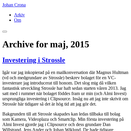
Johan Crona
Arkiv
Om
Archive for maj, 2015
Investering i Strossle
Igår var jag inkopierad på en mailkonversation där Magnus Hultman
(vd och medgrundare av Strossle) beskrev bolaget för en VC-
investerare jag introducerat till honom. Det slog mig då vilken
fantastisk utveckling Strossle har haft sedan starten våren 2013. Jag
satt med i rummet när bolaget föddes fram ur min (och Almi Invest)
ursprungliga investering i Clipsource. Insåg nu att jag inte skrivit om
Strossle här tidigare så det är hög tid att jag gör det.
Bakgrunden till att Strossle skapades kan ledas tillbaka till bolag
som Kamera, Videoplaza och Smartclip. Min första investering på
Almi Invest gjorde jag i Clipsource och dess grundare Dan
Willstrand, Jens Ander och Johan Wiklund. De hade tidigare